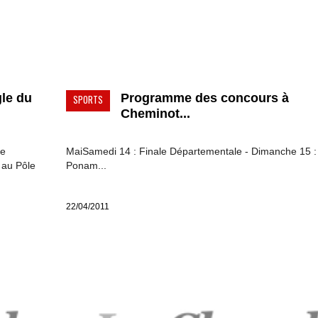
gle du
Programme des concours à
SPORTS
Cheminot...
le
MaiSamedi 14 : Finale Départementale - Dimanche 15 :
n au Pôle
Ponam...
22/04/2011