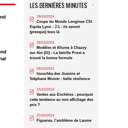
LES DERNIÈRES MINUTES
and
29/10/2024
Coupe du Monde Longines CSI
Equita Lyon - J-1 : ils seront
(presque) tous là
28/10/2024
Modèles et Allures à Chazey
ond
sur Ain (01) : La famille Prost a
trouvé la bonne formule
nal
28/10/2024
Inouchka des Joanins et
Stéphane Monier : belle résilience
25/10/2024
Ventes aux Enchères : pourquoi
cette tendance au non affichage des
prix ?
25/10/2024
Figueras, l’emblème de Laume