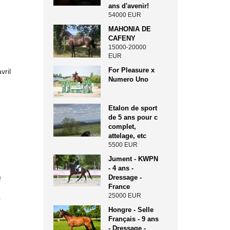
ans d'avenir!
54000 EUR
MAHONIA DE
CAFENY
15000-20000
EUR
For Pleasure x
vril
Numero Uno
Etalon de sport
de 5 ans pour c
complet,
attelage, etc
5500 EUR
Jument - KWPN
- 4 ans -
Dressage -
France
25000 EUR
Hongre - Selle
Français - 9 ans
- Dressage -