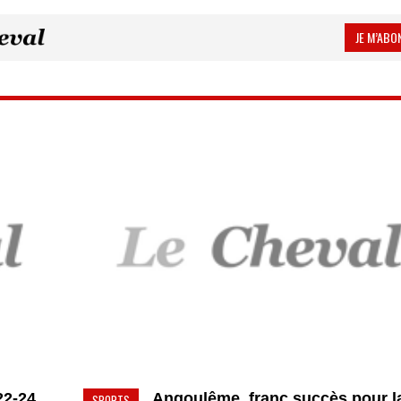
JE M’ABON
 22-24
Angoulême, franc succès pour l
SPORTS