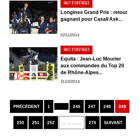
SAUT D’OBSTACLES
Longines Grand Prix : retour
gagnant pour Casall Ask...
02/11/2014
SAUT D’OBSTACLES
Equita : Jean-Luc Mourier
aux commandes du Top 20
de Rhône-Alpes...
31/10/2014
PRÉCÉDENT
1
... ... ...
246
247
248
249
250
251
252
... ... ... ...
276
SUIVANT