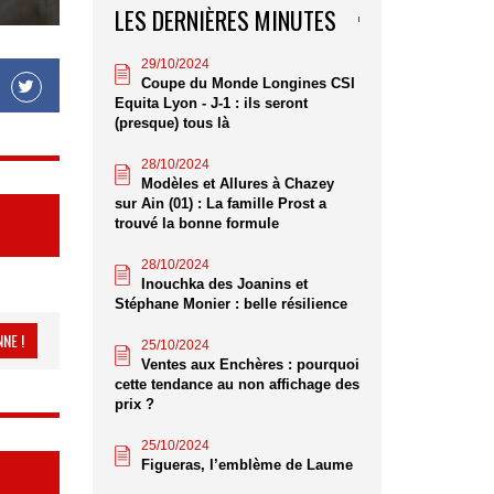
LES DERNIÈRES MINUTES
29/10/2024
Coupe du Monde Longines CSI
Equita Lyon - J-1 : ils seront
(presque) tous là
28/10/2024
Modèles et Allures à Chazey
sur Ain (01) : La famille Prost a
trouvé la bonne formule
28/10/2024
Inouchka des Joanins et
Stéphane Monier : belle résilience
NE !
25/10/2024
Ventes aux Enchères : pourquoi
cette tendance au non affichage des
prix ?
25/10/2024
Figueras, l’emblème de Laume