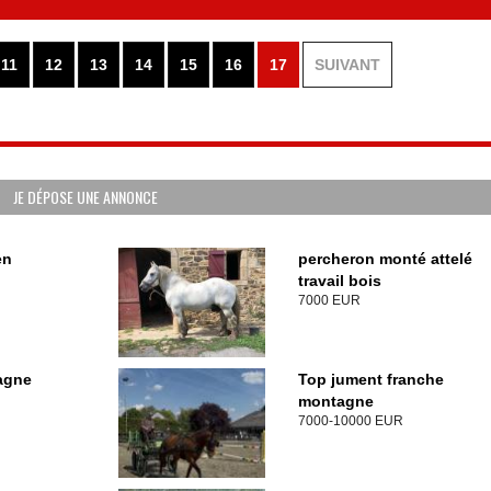
11
12
13
14
15
16
17
SUIVANT
JE DÉPOSE UNE ANNONCE
en
percheron monté attelé
travail bois
7000 EUR
agne
Top jument franche
montagne
7000-10000 EUR