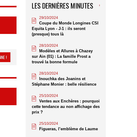
LES DERNIÈRES MINUTES
29/10/2024
Coupe du Monde Longines CSI
Equita Lyon - J-1 : ils seront
(presque) tous là
28/10/2024
Modèles et Allures à Chazey
NE !
sur Ain (01) : La famille Prost a
trouvé la bonne formule
28/10/2024
Inouchka des Joanins et
Stéphane Monier : belle résilience
25/10/2024
Ventes aux Enchères : pourquoi
cette tendance au non affichage des
prix ?
25/10/2024
Figueras, l’emblème de Laume