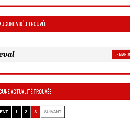
AUCUNE VIDÉO TROUVÉE
JE M’ABON
CUNE ACTUALITÉ TROUVÉE
ENT
1
2
3
SUIVANT