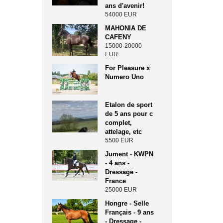
ans d'avenir!
54000 EUR
MAHONIA DE
CAFENY
15000-20000
EUR
For Pleasure x
Numero Uno
Etalon de sport
de 5 ans pour c
complet,
attelage, etc
5500 EUR
Jument - KWPN
- 4 ans -
Dressage -
France
25000 EUR
Hongre - Selle
Français - 9 ans
- Dressage -