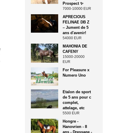
Prospect ✨️
7000-10000 EUR
APRECIOUS
FELINAE DB Z
– Jument de 5
ans d'avenir!
54000 EUR
MAHONIA DE
CAFENY
15000-20000
EUR
For Pleasure x
Numero Uno
Etalon de sport
de 5 ans pour c
complet,
attelage, etc
5500 EUR
Hongre -
Hanovrien - 8
ans - Dressage -