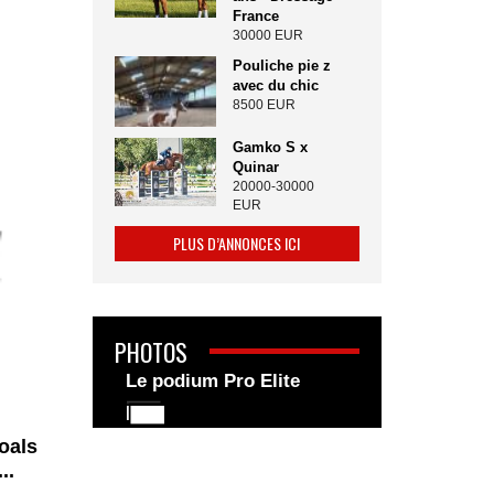
France
30000 EUR
Pouliche pie z
avec du chic
8500 EUR
Gamko S x
Quinar
20000-30000
EUR
PLUS D’ANNONCES ICI
PHOTOS
Le podium Pro Elite
oals
..