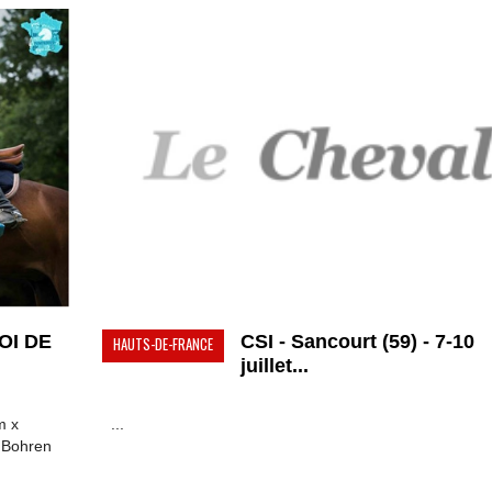
TOI DE
CSI - Sancourt (59) - 7-10
HAUTS-DE-FRANCE
juillet...
m x
...
e Bohren