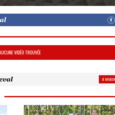
AUCUNE VIDÉO TROUVÉE
JE M’ABON