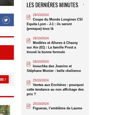
LES DERNIÈRES MINUTES
29/10/2024
Coupe du Monde Longines CSI
Equita Lyon - J-1 : ils seront
(presque) tous là
28/10/2024
Modèles et Allures à Chazey
sur Ain (01) : La famille Prost a
trouvé la bonne formule
28/10/2024
Inouchka des Joanins et
Stéphane Monier : belle résilience
NE !
25/10/2024
Ventes aux Enchères : pourquoi
cette tendance au non affichage des
prix ?
25/10/2024
Figueras, l’emblème de Laume