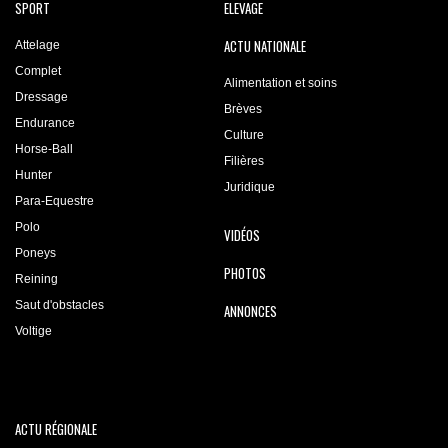
SPORT
ELEVAGE
ACTU NATIONALE
Attelage
Complet
Alimentation et soins
Dressage
Brèves
Endurance
Culture
Horse-Ball
Filières
Hunter
Juridique
Para-Equestre
Polo
VIDÉOS
Poneys
PHOTOS
Reining
Saut d'obstacles
ANNONCES
Voltige
ACTU RÉGIONALE