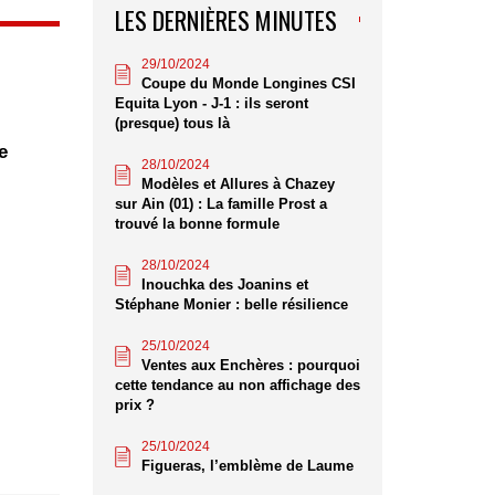
LES DERNIÈRES MINUTES
29/10/2024
Coupe du Monde Longines CSI
Equita Lyon - J-1 : ils seront
(presque) tous là
e
28/10/2024
Modèles et Allures à Chazey
sur Ain (01) : La famille Prost a
trouvé la bonne formule
28/10/2024
Inouchka des Joanins et
Stéphane Monier : belle résilience
25/10/2024
Ventes aux Enchères : pourquoi
cette tendance au non affichage des
prix ?
25/10/2024
Figueras, l’emblème de Laume