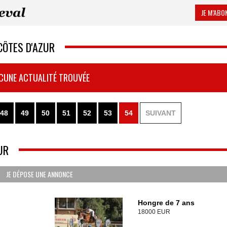
JE M’ABON
CÔTES D'AZUR
CUNE ACTUALITÉ TROUVÉE
48
49
50
51
52
53
54
SUIVANT
UR
JE DÉPOSE UNE ANNONCE
Hongre de 7 ans
18000 EUR