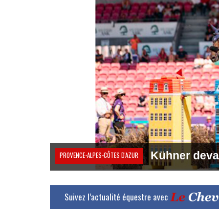
Kühner devan
PROVENCE-ALPES-CÔTES D'AZUR
Suivez l’actualité équestre avec