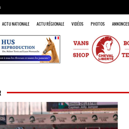
s
ACTU NATIONALE
ACTU RÉGIONALE
VIDÉOS
PHOTOS
ANNONCE
R