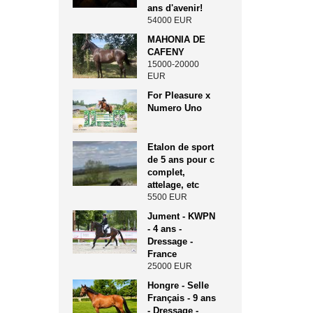
ans d'avenir!
54000 EUR
MAHONIA DE
CAFENY
15000-20000
EUR
For Pleasure x
Numero Uno
Etalon de sport
de 5 ans pour c
complet,
attelage, etc
5500 EUR
Jument - KWPN
- 4 ans -
Dressage -
France
25000 EUR
Hongre - Selle
Français - 9 ans
- Dressage -