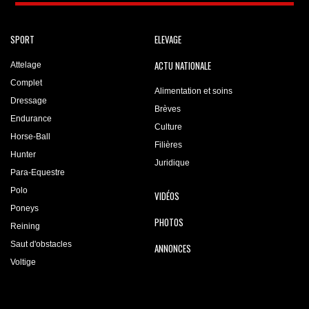
SPORT
ELEVAGE
ACTU NATIONALE
Attelage
Complet
Alimentation et soins
Dressage
Brèves
Endurance
Culture
Horse-Ball
Filières
Hunter
Juridique
Para-Equestre
Polo
VIDÉOS
Poneys
PHOTOS
Reining
Saut d'obstacles
ANNONCES
Voltige