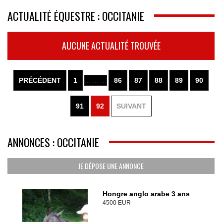
ACTUALITÉ ÉQUESTRE : OCCITANIE
AUCUNE ACTUALITÉ TROUVÉE
PRÉCÉDENT
1
... ... ...
86
87
88
89
90
91
92
SUIVANT
ANNONCES : OCCITANIE
JE DÉPOSE UNE ANNONCE
Hongre anglo arabe 3 ans
4500 EUR