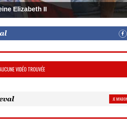
ine Elizabeth II
AUCUNE VIDÉO TROUVÉE
JE M’ABON