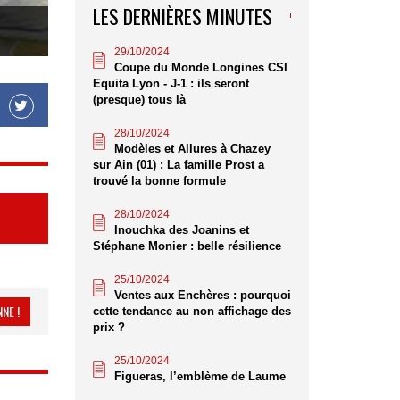
LES DERNIÈRES MINUTES
29/10/2024
Coupe du Monde Longines CSI
Equita Lyon - J-1 : ils seront
(presque) tous là
28/10/2024
Modèles et Allures à Chazey
sur Ain (01) : La famille Prost a
trouvé la bonne formule
28/10/2024
Inouchka des Joanins et
Stéphane Monier : belle résilience
25/10/2024
Ventes aux Enchères : pourquoi
NE !
cette tendance au non affichage des
prix ?
25/10/2024
Figueras, l’emblème de Laume