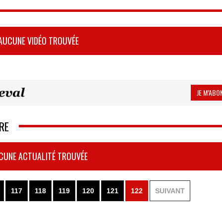
AUCUNE VIDÉO TROUVÉE
JE M’ABON
RE
CUNE ACTUALITÉ TROUVÉE
117
118
119
120
121
122
SUIVANT