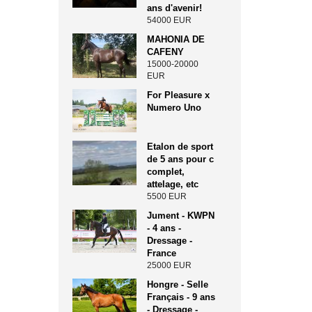
ans d'avenir!
54000 EUR
MAHONIA DE
CAFENY
15000-20000
EUR
For Pleasure x
Numero Uno
Etalon de sport
de 5 ans pour c
complet,
attelage, etc
5500 EUR
Jument - KWPN
- 4 ans -
Dressage -
France
25000 EUR
Hongre - Selle
Français - 9 ans
- Dressage -