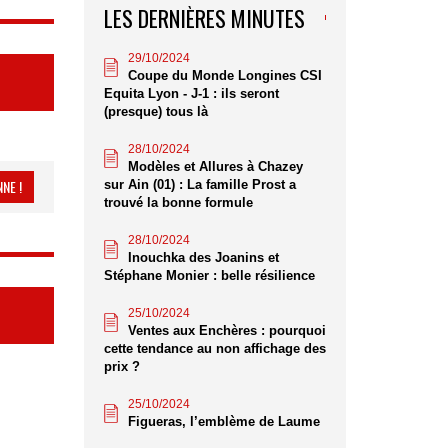
LES DERNIÈRES MINUTES
29/10/2024
Coupe du Monde Longines CSI
Equita Lyon - J-1 : ils seront
(presque) tous là
28/10/2024
Modèles et Allures à Chazey
NE !
sur Ain (01) : La famille Prost a
trouvé la bonne formule
28/10/2024
Inouchka des Joanins et
Stéphane Monier : belle résilience
25/10/2024
Ventes aux Enchères : pourquoi
cette tendance au non affichage des
prix ?
25/10/2024
Figueras, l’emblème de Laume