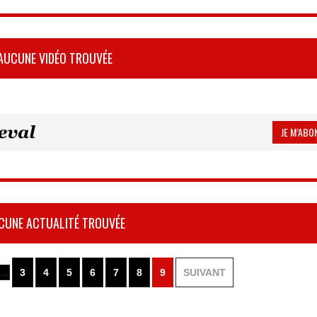
AUCUNE VIDÉO TROUVÉE
JE M’ABON
CUNE ACTUALITÉ TROUVÉE
 ...
3
4
5
6
7
8
9
SUIVANT