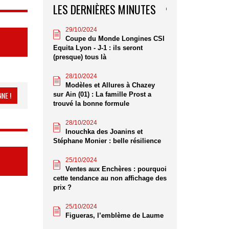
LES DERNIÈRES MINUTES
29/10/2024
Coupe du Monde Longines CSI
Equita Lyon - J-1 : ils seront
(presque) tous là
28/10/2024
Modèles et Allures à Chazey
NE !
sur Ain (01) : La famille Prost a
trouvé la bonne formule
28/10/2024
Inouchka des Joanins et
Stéphane Monier : belle résilience
25/10/2024
Ventes aux Enchères : pourquoi
cette tendance au non affichage des
prix ?
25/10/2024
Figueras, l’emblème de Laume