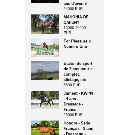
ans d'avenir!
54000 EUR
MAHONIA DE
CAFENY
15000-20000
EUR
For Pleasure x
Numero Uno
Etalon de sport
de 5 ans pour c
complet,
attelage, etc
5500 EUR
Jument - KWPN
- 4 ans -
Dressage -
France
25000 EUR
Hongre - Selle
Français - 9 ans
- Dressage -