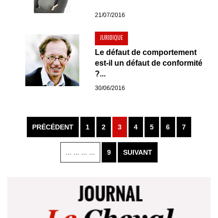
21/07/2016
JURIDIQUE
Le défaut de comportement
est-il un défaut de conformité
?...
30/06/2016
PRÉCÉDENT
1
2
3
4
5
6
7
... ... ... ...
9
SUIVANT