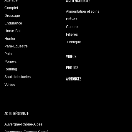
ACTU NATIONALE
Attelage
Complet
Alimentation et soins
Dressage
Brèves
Endurance
Culture
Horse-Ball
Filières
Hunter
Juridique
Para-Equestre
Polo
VIDÉOS
Poneys
PHOTOS
Reining
Saut d'obstacles
ANNONCES
Voltige
ACTU RÉGIONALE
Auvergne-Rhône-Alpes
Bourgogne-Franche-Comté