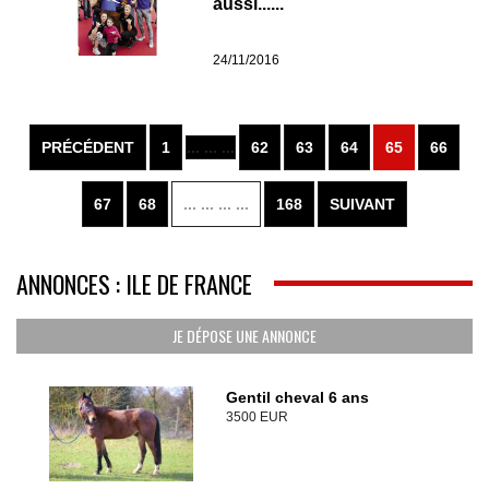
aussi......
24/11/2016
PRÉCÉDENT
1
... ... ...
62
63
64
65
66
67
68
... ... ... ...
168
SUIVANT
ANNONCES : ILE DE FRANCE
JE DÉPOSE UNE ANNONCE
Gentil cheval 6 ans
3500 EUR