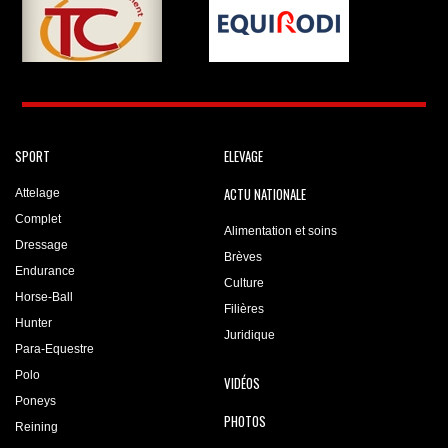
SPORT
ELEVAGE
ACTU NATIONALE
Attelage
Complet
Alimentation et soins
Dressage
Brèves
Endurance
Culture
Horse-Ball
Filières
Hunter
Juridique
Para-Equestre
Polo
VIDÉOS
Poneys
PHOTOS
Reining