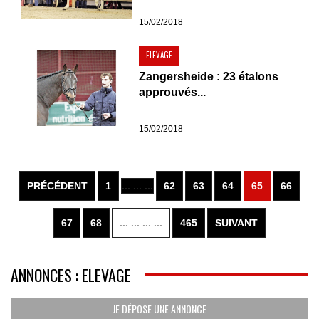
15/02/2018
ELEVAGE
Zangersheide : 23 étalons
approuvés...
15/02/2018
PRÉCÉDENT
1
... ... ...
62
63
64
65
66
67
68
... ... ... ...
465
SUIVANT
ANNONCES : ELEVAGE
JE DÉPOSE UNE ANNONCE