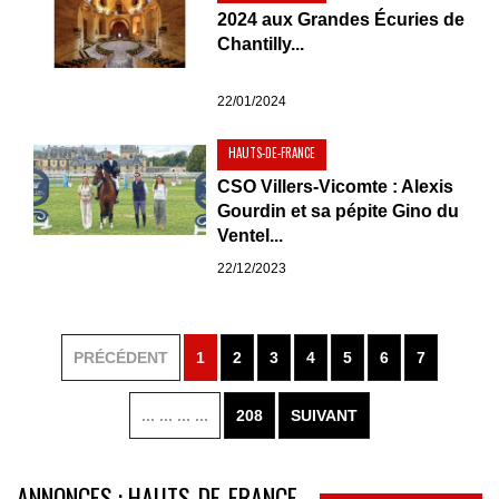
2024 aux Grandes Écuries de
Chantilly...
22/01/2024
HAUTS-DE-FRANCE
CSO Villers-Vicomte : Alexis
Gourdin et sa pépite Gino du
Ventel...
22/12/2023
PRÉCÉDENT
1
2
3
4
5
6
7
... ... ... ...
208
SUIVANT
ANNONCES : HAUTS-DE-FRANCE