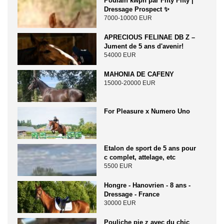
Poulain kwpn par Fifty Fifty |
Dressage Prospect ✨️
7000-10000 EUR
APRECIOUS FELINAE DB Z –
Jument de 5 ans d'avenir!
54000 EUR
MAHONIA DE CAFENY
15000-20000 EUR
For Pleasure x Numero Uno
Etalon de sport de 5 ans pour
c complet, attelage, etc
5500 EUR
Hongre - Hanovrien - 8 ans -
Dressage - France
30000 EUR
Pouliche pie z avec du chic