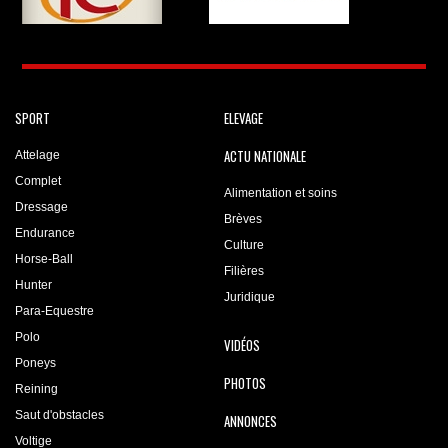
SPORT
ELEVAGE
ACTU NATIONALE
Attelage
Complet
Alimentation et soins
Dressage
Brèves
Endurance
Culture
Horse-Ball
Filières
Hunter
Juridique
Para-Equestre
Polo
VIDÉOS
Poneys
PHOTOS
Reining
Saut d'obstacles
ANNONCES
Voltige