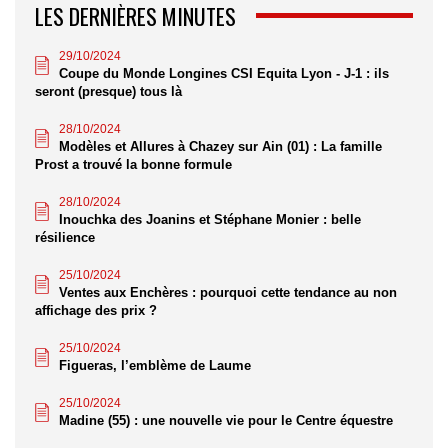
LES DERNIÈRES MINUTES
29/10/2024
Coupe du Monde Longines CSI Equita Lyon - J-1 : ils
seront (presque) tous là
28/10/2024
Modèles et Allures à Chazey sur Ain (01) : La famille
Prost a trouvé la bonne formule
28/10/2024
Inouchka des Joanins et Stéphane Monier : belle
résilience
25/10/2024
Ventes aux Enchères : pourquoi cette tendance au non
affichage des prix ?
25/10/2024
Figueras, l’emblème de Laume
25/10/2024
Madine (55) : une nouvelle vie pour le Centre équestre