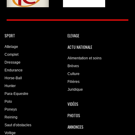
SPORT
ELEVAGE
ACTU NATIONALE
Attelage
Complet
Alimentation et soins
Dressage
Brèves
Endurance
Culture
Horse-Ball
Filières
Hunter
Juridique
Para-Equestre
Polo
VIDÉOS
Poneys
PHOTOS
Reining
Saut d'obstacles
ANNONCES
Voltige