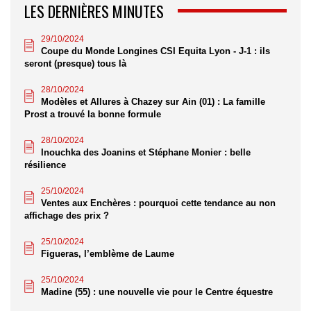
LES DERNIÈRES MINUTES
29/10/2024
Coupe du Monde Longines CSI Equita Lyon - J-1 : ils
seront (presque) tous là
28/10/2024
Modèles et Allures à Chazey sur Ain (01) : La famille
Prost a trouvé la bonne formule
28/10/2024
Inouchka des Joanins et Stéphane Monier : belle
résilience
25/10/2024
Ventes aux Enchères : pourquoi cette tendance au non
affichage des prix ?
25/10/2024
Figueras, l’emblème de Laume
25/10/2024
Madine (55) : une nouvelle vie pour le Centre équestre