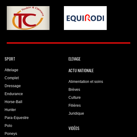
SPORT
ELEVAGE
ACTU NATIONALE
Attelage
Complet
Alimentation et soins
Dressage
Brèves
Endurance
Culture
Horse-Ball
Filières
Hunter
Juridique
Para-Equestre
Polo
VIDÉOS
Poneys