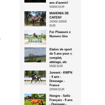
ans d'avenir!
54000 EUR
MAHONIA DE
CAFENY
15000-20000
EUR
For Pleasure x
Numero Uno
Etalon de sport
de 5 ans pour c
complet,
attelage, etc
5500 EUR
Jument - KWPN
- 4 ans -
Dressage -
France
25000 EUR
Hongre - Selle
Français - 9 ans
- Dressage -