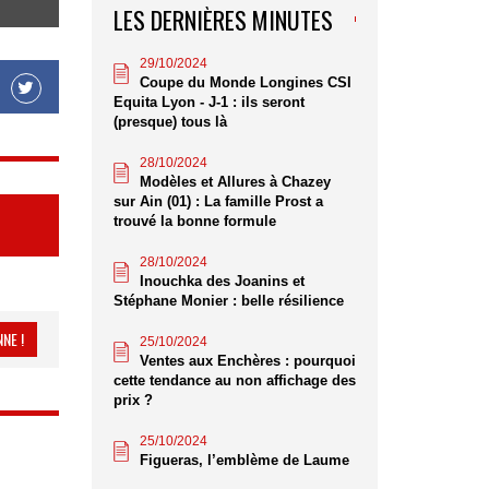
LES DERNIÈRES MINUTES
29/10/2024
Coupe du Monde Longines CSI
Equita Lyon - J-1 : ils seront
(presque) tous là
28/10/2024
Modèles et Allures à Chazey
sur Ain (01) : La famille Prost a
trouvé la bonne formule
28/10/2024
Inouchka des Joanins et
Stéphane Monier : belle résilience
NE !
25/10/2024
Ventes aux Enchères : pourquoi
cette tendance au non affichage des
prix ?
25/10/2024
Figueras, l’emblème de Laume