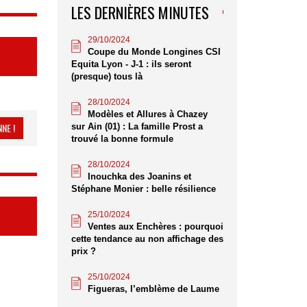
LES DERNIÈRES MINUTES
29/10/2024
Coupe du Monde Longines CSI
Equita Lyon - J-1 : ils seront
(presque) tous là
28/10/2024
Modèles et Allures à Chazey
NE !
sur Ain (01) : La famille Prost a
trouvé la bonne formule
28/10/2024
Inouchka des Joanins et
Stéphane Monier : belle résilience
25/10/2024
Ventes aux Enchères : pourquoi
cette tendance au non affichage des
prix ?
25/10/2024
Figueras, l’emblème de Laume