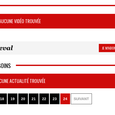
AUCUNE VIDÉO TROUVÉE
JE M’ABON
SOINS
CUNE ACTUALITÉ TROUVÉE
18
19
20
21
22
23
24
SUIVANT