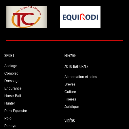
SPORT
ELEVAGE
ACTU NATIONALE
Attelage
Complet
Alimentation et soins
Dressage
Brèves
Endurance
Culture
Horse-Ball
Filières
Hunter
Juridique
Para-Equestre
Polo
VIDÉOS
Poneys