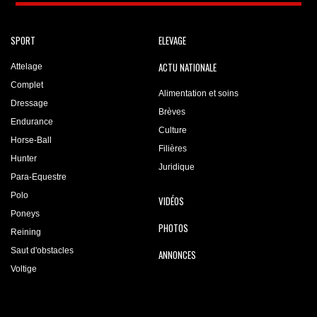
SPORT
ELEVAGE
ACTU NATIONALE
Attelage
Complet
Alimentation et soins
Dressage
Brèves
Endurance
Culture
Horse-Ball
Filières
Hunter
Juridique
Para-Equestre
Polo
VIDÉOS
Poneys
PHOTOS
Reining
Saut d'obstacles
ANNONCES
Voltige