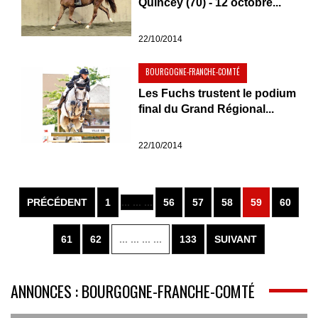
Quincey (70) - 12 octobre...
22/10/2014
BOURGOGNE-FRANCHE-COMTÉ
Les Fuchs trustent le podium
final du Grand Régional...
22/10/2014
PRÉCÉDENT
1
... ... ...
56
57
58
59
60
61
62
... ... ... ...
133
SUIVANT
ANNONCES : BOURGOGNE-FRANCHE-COMTÉ