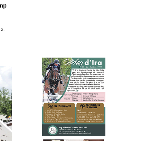
ump
 2.