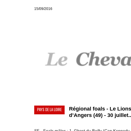
15/09/2016
Régional foals - Le Lion
PAYS DE LA LOIRE
d’Angers (49) - 30 juillet..
SF - Foals mâles : 1. Ghost du Bailly (Cap Kennedy 