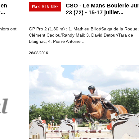
 en
CSO - Le Mans Boulerie J
PAYS DE LA LOIRE
...
23 (72) - 15-17 juillet...
iors ont
GP Pro 2 (1,30 m) : 1. Mathieu Billot/Saiga de la Roque;
e
Clément Cadiou/Randy Mail; 3. David Detour/Tara de
Blaignac; 4. Pierre Antoine ...
26/08/2016