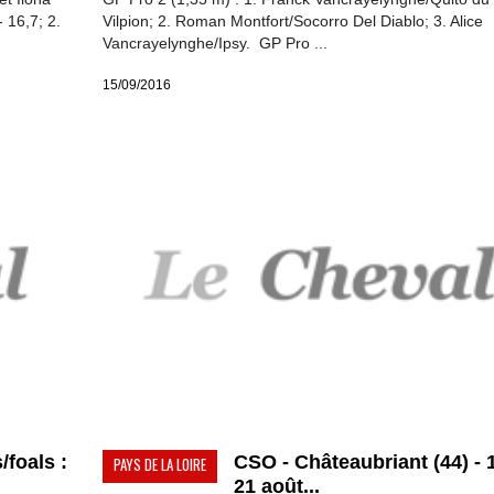
 16,7; 2.
Vilpion; 2. Roman Montfort/Socorro Del Diablo; 3. Alice
Vancrayelynghe/Ipsy. GP Pro ...
15/09/2016
/foals :
CSO - Châteaubriant (44) - 
PAYS DE LA LOIRE
21 août...