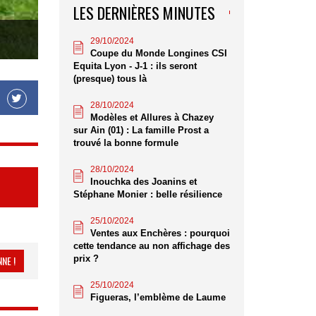
LES DERNIÈRES MINUTES
29/10/2024
Coupe du Monde Longines CSI
Equita Lyon - J-1 : ils seront
(presque) tous là
28/10/2024
Modèles et Allures à Chazey
sur Ain (01) : La famille Prost a
trouvé la bonne formule
28/10/2024
Inouchka des Joanins et
Stéphane Monier : belle résilience
25/10/2024
Ventes aux Enchères : pourquoi
cette tendance au non affichage des
prix ?
NE !
25/10/2024
Figueras, l’emblème de Laume