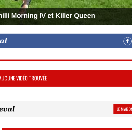
illi Morning IV et Killer Queen
AUCUNE VIDÉO TROUVÉE
JE M’ABON