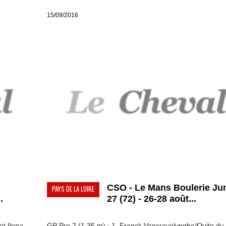
15/09/2016
s
CSO - Le Mans Boulerie J
PAYS DE LA LOIRE
.
27 (72) - 26-28 août...
et Ilona
GP Pro 2 (1,35 m) : 1. Franck Vancrayelynghe/Quito du