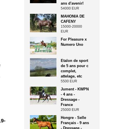
ans d'avenir!
54000 EUR
MAHONIA DE
CAFENY
15000-20000
EUR
For Pleasure x
Numero Uno
Etalon de sport
de 5 ans pour c
complet,
attelage, etc
5500 EUR
Jument - KWPN
- 4 ans -
Dressage -
France
25000 EUR
Hongre - Selle
19-
Français - 9 ans
- Dressage -