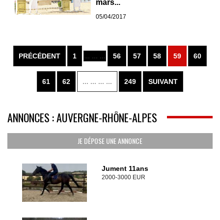
mars...
05/04/2017
PRÉCÉDENT
1
... ... ...
56
57
58
59
60
61
62
... ... ... ...
249
SUIVANT
ANNONCES : AUVERGNE-RHÔNE-ALPES
JE DÉPOSE UNE ANNONCE
Jument 11ans
2000-3000 EUR