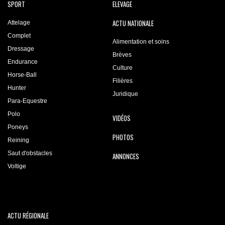
SPORT
ELEVAGE
ACTU NATIONALE
Attelage
Complet
Alimentation et soins
Dressage
Brèves
Endurance
Culture
Horse-Ball
Filières
Hunter
Juridique
Para-Equestre
Polo
VIDÉOS
Poneys
PHOTOS
Reining
Saut d'obstacles
ANNONCES
Voltige
ACTU RÉGIONALE