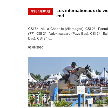
Les internationaux du w
ACTU NATIONALE
end...
CSI 3* - Aix-la-Chapelle (Allemagne); CSI 2* - Fonta
(77); CSI 2* - Valeknswaard (Pays-Bas); CSI 2* - Ex
Bas); CSI 2* -...
03/09/2020