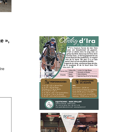
e »,
dre