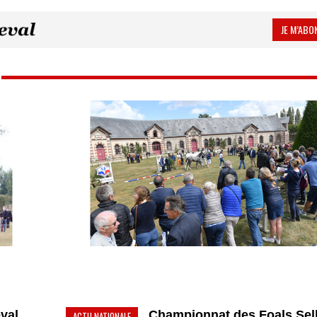
JE M’ABON
eval
Championnat des Foals Sel
ACTU NATIONALE