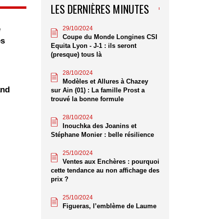
LES DERNIÈRES MINUTES
e
29/10/2024
Coupe du Monde Longines CSI
es
Equita Lyon - J-1 : ils seront
(presque) tous là
28/10/2024
Modèles et Allures à Chazey
and
sur Ain (01) : La famille Prost a
trouvé la bonne formule
28/10/2024
Inouchka des Joanins et
Stéphane Monier : belle résilience
25/10/2024
Ventes aux Enchères : pourquoi
cette tendance au non affichage des
prix ?
25/10/2024
Figueras, l’emblème de Laume