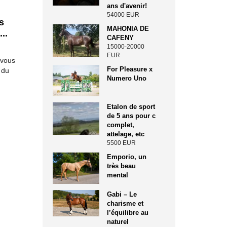
ans d'avenir!
54000 EUR
s
MAHONIA DE
..
CAFENY
15000-20000
EUR
 vous
For Pleasure x
 du
Numero Uno
Etalon de sport
de 5 ans pour c
complet,
attelage, etc
5500 EUR
Emporio, un
très beau
mental
Gabi – Le
charisme et
l’équilibre au
naturel