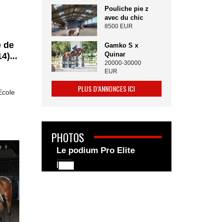
Pouliche pie z
avec du chic
8500 EUR
e de
Gamko S x
Quinar
4)...
20000-30000
EUR
PLUS D’ANNONCES ICI
Ecole
PHOTOS
Le podium Pro Elite