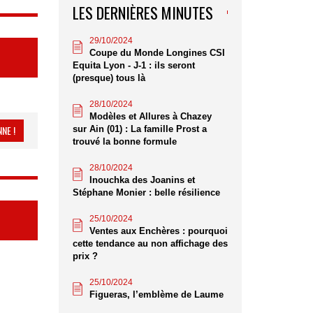
LES DERNIÈRES MINUTES
29/10/2024
Coupe du Monde Longines CSI
Equita Lyon - J-1 : ils seront
(presque) tous là
28/10/2024
Modèles et Allures à Chazey
NE !
sur Ain (01) : La famille Prost a
trouvé la bonne formule
28/10/2024
Inouchka des Joanins et
Stéphane Monier : belle résilience
25/10/2024
Ventes aux Enchères : pourquoi
cette tendance au non affichage des
prix ?
25/10/2024
Figueras, l’emblème de Laume