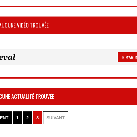
AUCUNE VIDÉO TROUVÉE
JE M’ABON
CUNE ACTUALITÉ TROUVÉE
ENT
1
2
3
SUIVANT