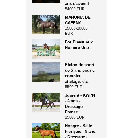
ans d'avenir!
54000 EUR
MAHONIA DE
CAFENY
15000-20000
EUR
For Pleasure x
Numero Uno
Etalon de sport
de 5 ans pour c
complet,
attelage, etc
5500 EUR
Jument - KWPN
- 4 ans -
Dressage -
France
25000 EUR
Hongre - Selle
Français - 9 ans
- Dressage -