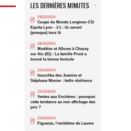
LES DERNIÈRES MINUTES
29/10/2024
Coupe du Monde Longines CSI
Equita Lyon - J-1 : ils seront
(presque) tous là
28/10/2024
Modèles et Allures à Chazey
sur Ain (01) : La famille Prost a
trouvé la bonne formule
28/10/2024
Inouchka des Joanins et
Stéphane Monier : belle résilience
25/10/2024
Ventes aux Enchères : pourquoi
cette tendance au non affichage des
prix ?
25/10/2024
Figueras, l’emblème de Laume