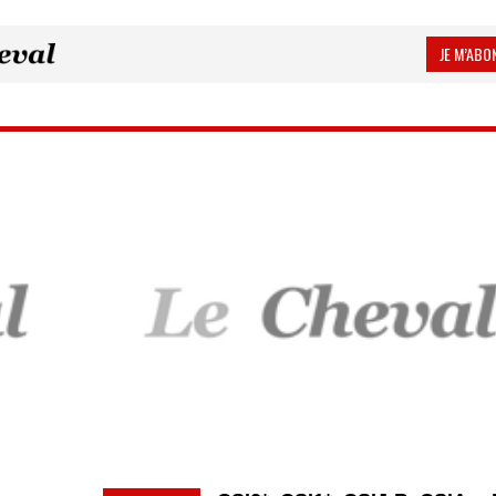
JE M’ABON