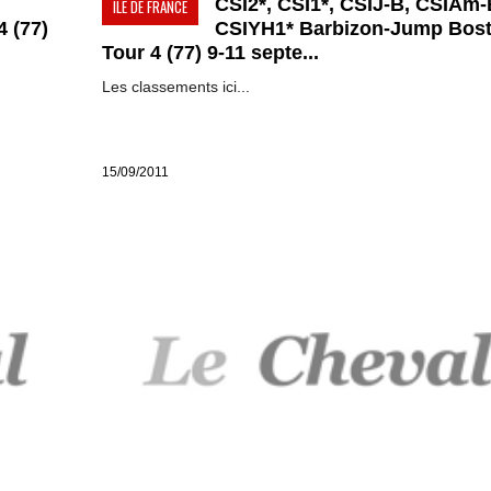
CSI2*, CSI1*, CSIJ-B, CSIAm-
ILE DE FRANCE
 (77)
CSIYH1* Barbizon-Jump Bos
Tour 4 (77) 9-11 septe...
Les classements ici...
15/09/2011