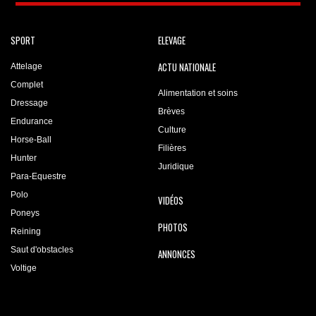
SPORT
ELEVAGE
ACTU NATIONALE
Attelage
Complet
Alimentation et soins
Dressage
Brèves
Endurance
Culture
Horse-Ball
Filières
Hunter
Juridique
Para-Equestre
Polo
VIDÉOS
Poneys
PHOTOS
Reining
Saut d'obstacles
ANNONCES
Voltige