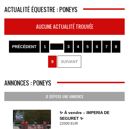
ACTUALITÉ ÉQUESTRE : PONEYS
AUCUNE ACTUALITÉ TROUVÉE
PRÉCÉDENT
1
... ... ...
3
4
5
6
7
8
9
SUIVANT
ANNONCES : PONEYS
JE DÉPOSE UNE ANNONCE
✨ À vendre – IMPERIA DE
SEGURET ✨
22000 EUR