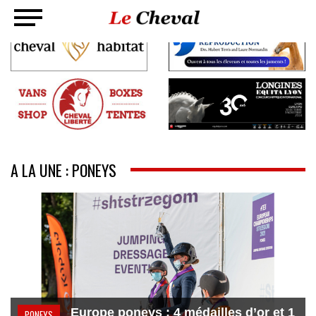
A LA UNE : PONEYS
Europe poneys : 4 médailles d’or et 1
PONEYS