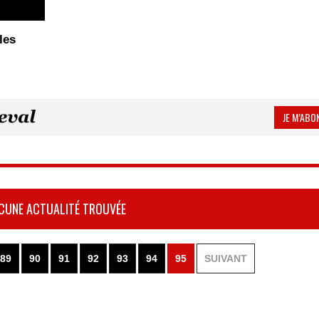
les
JE M’ABON
CUNE ACTUALITÉ TROUVÉE
89
90
91
92
93
94
95
SUIVANT