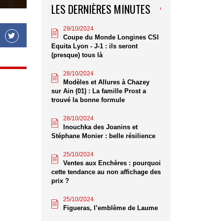
LES DERNIÈRES MINUTES
29/10/2024
Coupe du Monde Longines CSI
Equita Lyon - J-1 : ils seront
(presque) tous là
28/10/2024
Modèles et Allures à Chazey
sur Ain (01) : La famille Prost a
trouvé la bonne formule
28/10/2024
Inouchka des Joanins et
Stéphane Monier : belle résilience
25/10/2024
Ventes aux Enchères : pourquoi
cette tendance au non affichage des
prix ?
25/10/2024
Figueras, l’emblème de Laume