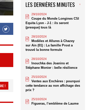
LES DERNIÈRES MINUTES
29/10/2024
Coupe du Monde Longines CSI
Equita Lyon - J-1 : ils seront
(presque) tous là
28/10/2024
Modèles et Allures à Chazey
sur Ain (01) : La famille Prost a
trouvé la bonne formule
28/10/2024
Inouchka des Joanins et
Stéphane Monier : belle résilience
25/10/2024
Ventes aux Enchères : pourquoi
NE !
cette tendance au non affichage des
prix ?
25/10/2024
Figueras, l’emblème de Laume