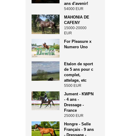
ans d'avenir!
54000 EUR
MAHONIA DE
CAFENY
15000-20000
EUR
For Pleasure x
Numero Uno
Etalon de sport
de 5 ans pour c
complet,
attelage, etc
5500 EUR
Jument - KWPN
- 4 ans -
Dressage -
France
25000 EUR
Hongre - Selle
Français - 9 ans
- Dressage -