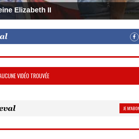
ine Elizabeth II
AUCUNE VIDÉO TROUVÉE
JE M’ABON