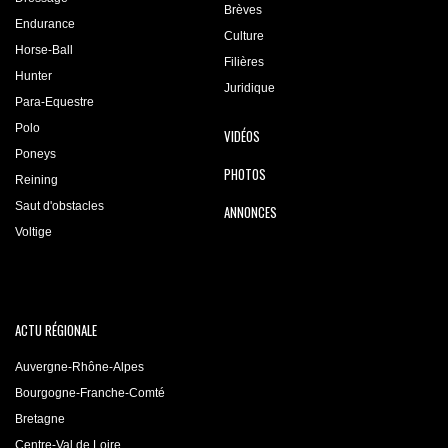
Brèves
Endurance
Culture
Horse-Ball
Filières
Hunter
Juridique
Para-Equestre
Polo
VIDÉOS
Poneys
PHOTOS
Reining
Saut d'obstacles
ANNONCES
Voltige
ACTU RÉGIONALE
Auvergne-Rhône-Alpes
Bourgogne-Franche-Comté
Bretagne
Centre-Val de Loire