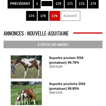
PRÉCÉDENT
1
... ... ...
170
171
172
173
174
175
176
SUIVANT
ANNONCES : NOUVELLE-AQUITAINE
JE DÉPOSE UNE ANNONCE
Superbe poulain DSA
(pintabian) 99.76%
3500 EUR
Superbe pouliche DSA
(pintabian) 99.85%
3900 EUR