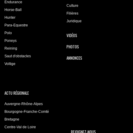
Endurance
Culture
Horse-Ball
Filières
Hunter
Juridique
Para-Equestre
Polo
VIDÉOS
Poneys
PHOTOS
Reining
Saut d'obstacles
ANNONCES
Voltige
ACTU RÉGIONALE
Auvergne-Rhône-Alpes
Bourgogne-Franche-Comté
Bretagne
Centre-Val de Loire
REJOIGNEZ-NOUS