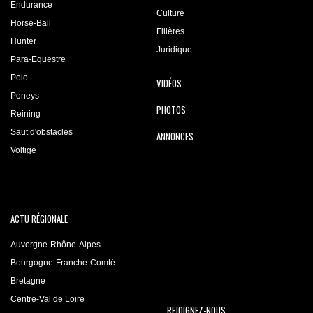
Endurance
Culture
Horse-Ball
Filières
Hunter
Juridique
Para-Equestre
Polo
VIDÉOS
Poneys
PHOTOS
Reining
Saut d'obstacles
ANNONCES
Voltige
ACTU RÉGIONALE
Auvergne-Rhône-Alpes
Bourgogne-Franche-Comté
Bretagne
Centre-Val de Loire
REJOIGNEZ-NOUS