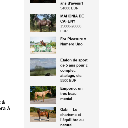
ans d'avenir!
54000 EUR
MAHONIA DE
CAFENY
15000-20000
EUR
For Pleasure x
Numero Uno
Etalon de sport
de 5 ans pour c
complet,
attelage, etc
5500 EUR
Emporio, un
très beau
mental
 à
era à
Gabi – Le
charisme et
l’équilibre au
e
naturel