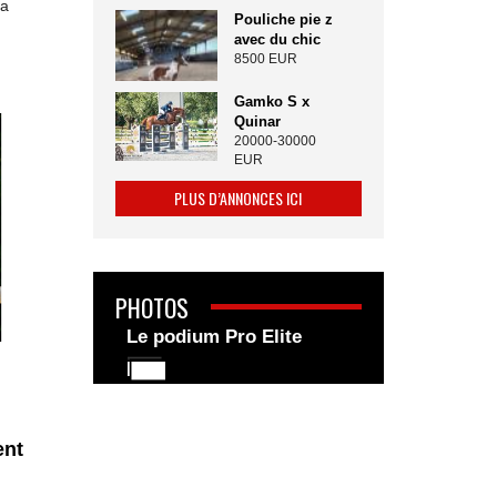
la
Pouliche pie z
avec du chic
8500 EUR
Gamko S x
Quinar
20000-30000
EUR
PLUS D’ANNONCES ICI
PHOTOS
Le podium Pro Elite
ent