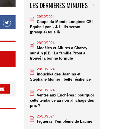
LES DERNIÈRES MINUTES
29/10/2024
Coupe du Monde Longines CSI
Equita Lyon - J-1 : ils seront
(presque) tous là
28/10/2024
Modèles et Allures à Chazey
sur Ain (01) : La famille Prost a
trouvé la bonne formule
28/10/2024
Inouchka des Joanins et
Stéphane Monier : belle résilience
NE !
25/10/2024
Ventes aux Enchères : pourquoi
cette tendance au non affichage des
prix ?
25/10/2024
Figueras, l’emblème de Laume