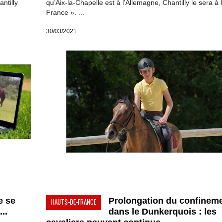
ntilly
qu’Aix-la-Chapelle est à l’Allemagne, Chantilly le sera à 
France ». ...
30/03/2021
e se
Prolongation du confinem
HAUTS-DE-FRANCE
..
dans le Dunkerquois : les