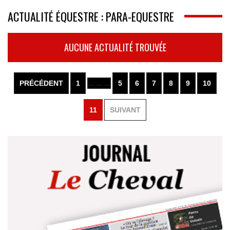
ACTUALITÉ ÉQUESTRE : PARA-EQUESTRE
AUCUNE ACTUALITÉ TROUVÉE
PRÉCÉDENT
1
... ... ...
5
6
7
8
9
10
11
SUIVANT