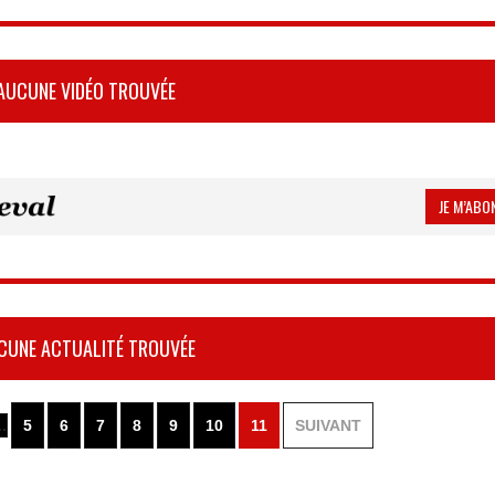
AUCUNE VIDÉO TROUVÉE
JE M’ABON
CUNE ACTUALITÉ TROUVÉE
..
5
6
7
8
9
10
11
SUIVANT