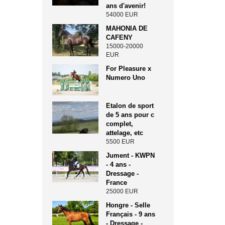
ans d'avenir!
54000 EUR
MAHONIA DE
CAFENY
15000-20000
EUR
For Pleasure x
Numero Uno
Etalon de sport
de 5 ans pour c
complet,
attelage, etc
5500 EUR
Jument - KWPN
- 4 ans -
Dressage -
France
25000 EUR
Hongre - Selle
Français - 9 ans
- Dressage -