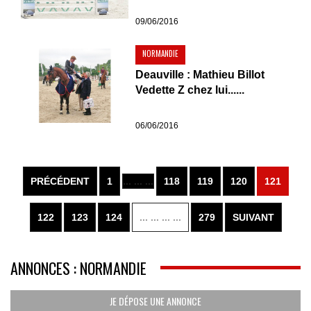
09/06/2016
NORMANDIE
Deauville : Mathieu Billot
Vedette Z chez lui......
06/06/2016
PRÉCÉDENT
1
... ... ...
118
119
120
121
122
123
124
... ... ... ...
279
SUIVANT
ANNONCES : NORMANDIE
JE DÉPOSE UNE ANNONCE