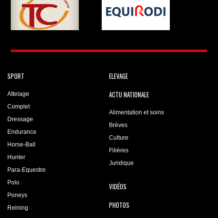
SPORT
ELEVAGE
ACTU NATIONALE
Attelage
Complet
Alimentation et soins
Dressage
Brèves
Endurance
Culture
Horse-Ball
Filières
Hunter
Juridique
Para-Equestre
Polo
VIDÉOS
Poneys
PHOTOS
Reining