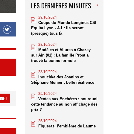
LES DERNIÈRES MINUTES
29/10/2024
Coupe du Monde Longines CSI
Equita Lyon - J-1 : ils seront
(presque) tous là
28/10/2024
Modèles et Allures à Chazey
sur Ain (01) : La famille Prost a
trouvé la bonne formule
28/10/2024
Inouchka des Joanins et
Stéphane Monier : belle résilience
25/10/2024
NE !
Ventes aux Enchères : pourquoi
cette tendance au non affichage des
prix ?
25/10/2024
Figueras, l’emblème de Laume