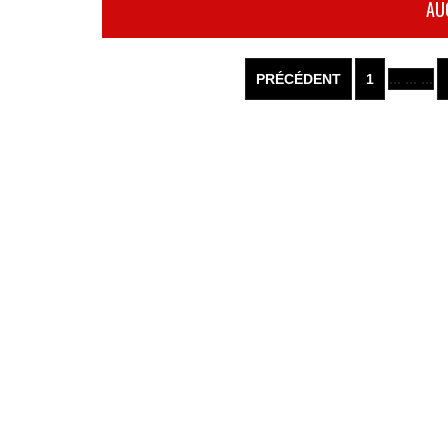
AU
PRÉCÉDENT
1
... ... ...