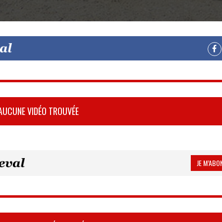
AUCUNE VIDÉO TROUVÉE
JE M’ABON