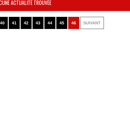
CUNE ACTUALITÉ TROUVÉE
40
41
42
43
44
45
46
SUIVANT