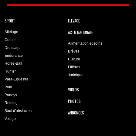
SPORT
ELEVAGE
ACTU NATIONALE
Attelage
Complet
Alimentation et soins
Dressage
Brèves
Endurance
Culture
Horse-Ball
Filières
Hunter
Juridique
Para-Equestre
Polo
VIDÉOS
Poneys
PHOTOS
Reining
Saut d'obstacles
ANNONCES
Voltige