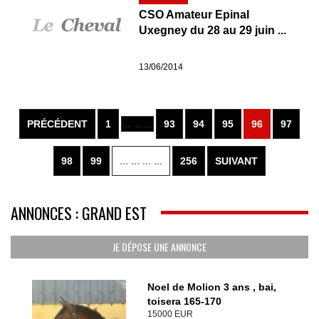
CSO Amateur Epinal
Uxegney du 28 au 29 juin ...
13/06/2014
PRÉCÉDENT
1
... ... ...
93
94
95
96
97
98
99
... ... ... ...
256
SUIVANT
ANNONCES : GRAND EST
JE DÉPOSE UNE ANNONCE
Noel de Molion 3 ans , bai,
toisera 165-170
15000 EUR