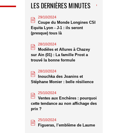
LES DERNIÈRES MINUTES
29/10/2024
Coupe du Monde Longines CSI
Equita Lyon - J-1 : ils seront
(presque) tous là
28/10/2024
Modèles et Allures à Chazey
sur Ain (01) : La famille Prost a
trouvé la bonne formule
28/10/2024
Inouchka des Joanins et
Stéphane Monier : belle résilience
25/10/2024
Ventes aux Enchères : pourquoi
cette tendance au non affichage des
prix ?
25/10/2024
Figueras, l’emblème de Laume