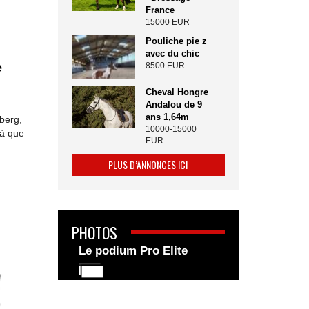
France
15000 EUR
Pouliche pie z
avec du chic
e
8500 EUR
.
Cheval Hongre
Andalou de 9
ans 1,64m
berg,
10000-15000
là que
EUR
PLUS D’ANNONCES ICI
PHOTOS
Le podium Pro Elite