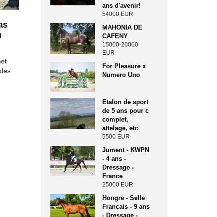
ans d'avenir!
54000 EUR
as
MAHONIA DE
u
CAFENY
15000-20000
EUR
met
For Pleasure x
 des
Numero Uno
Etalon de sport
de 5 ans pour c
complet,
attelage, etc
5500 EUR
Jument - KWPN
- 4 ans -
Dressage -
France
25000 EUR
Hongre - Selle
Français - 9 ans
- Dressage -