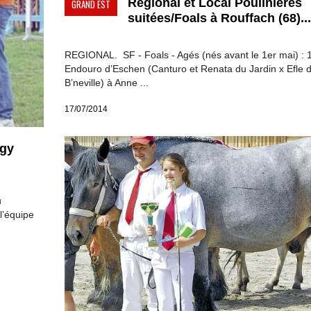
Régional et Local Poulinières
GRAND EST
suitées/Foals à Rouffach (68)...
REGIONAL. SF - Foals - Agés (nés avant le 1er mai) : 1
Endouro d’Eschen (Canturo et Renata du Jardin x Efle 
B’neville) à Anne ...
17/07/2014
lgy
u
l’équipe