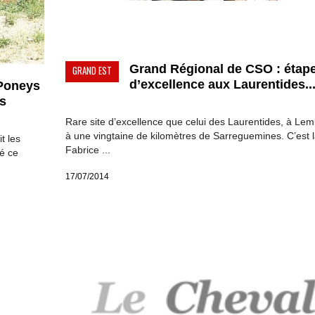
Grand Régional de CSO : étap
GRAND EST
d’excellence aux Laurentides..
 Poneys
es
Rare site d’excellence que celui des Laurentides, à Lem
à une vingtaine de kilomètres de Sarreguemines. C’est 
t les
Fabrice ...
sé ce
17/07/2014