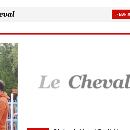
JE M’ABON