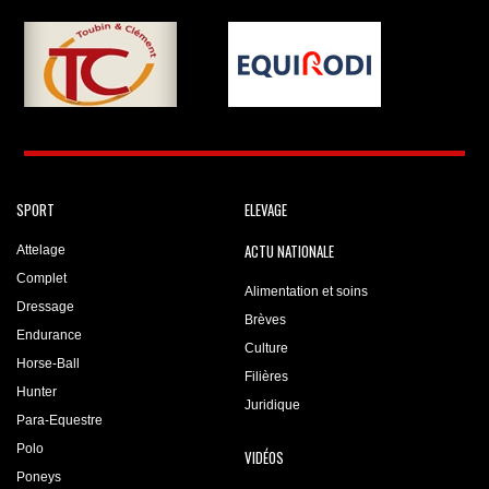
SPORT
ELEVAGE
ACTU NATIONALE
Attelage
Complet
Alimentation et soins
Dressage
Brèves
Endurance
Culture
Horse-Ball
Filières
Hunter
Juridique
Para-Equestre
Polo
VIDÉOS
Poneys