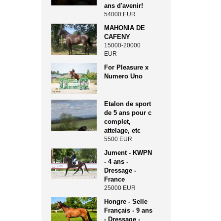
ans d'avenir!
54000 EUR
MAHONIA DE
CAFENY
15000-20000
EUR
For Pleasure x
Numero Uno
Etalon de sport
de 5 ans pour c
complet,
attelage, etc
5500 EUR
Jument - KWPN
- 4 ans -
Dressage -
France
25000 EUR
Hongre - Selle
Français - 9 ans
- Dressage -