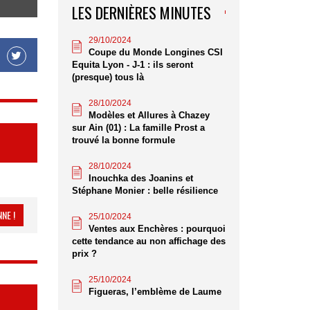
LES DERNIÈRES MINUTES
29/10/2024
Coupe du Monde Longines CSI
Equita Lyon - J-1 : ils seront
(presque) tous là
28/10/2024
Modèles et Allures à Chazey
sur Ain (01) : La famille Prost a
trouvé la bonne formule
28/10/2024
Inouchka des Joanins et
Stéphane Monier : belle résilience
NE !
25/10/2024
Ventes aux Enchères : pourquoi
cette tendance au non affichage des
prix ?
25/10/2024
Figueras, l’emblème de Laume