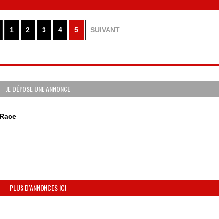
1
2
3
4
5
SUIVANT
JE DÉPOSE UNE ANNONCE
 Race
PLUS D’ANNONCES ICI