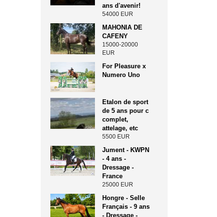
ans d'avenir!
54000 EUR
MAHONIA DE
CAFENY
15000-20000
EUR
For Pleasure x
Numero Uno
Etalon de sport
de 5 ans pour c
complet,
attelage, etc
5500 EUR
Jument - KWPN
- 4 ans -
Dressage -
France
25000 EUR
Hongre - Selle
Français - 9 ans
- Dressage -