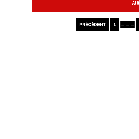
AU
PRÉCÉDENT
1
... ... ...