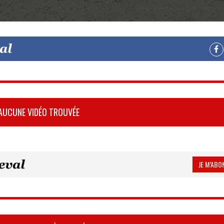
AUCUNE VIDÉO TROUVÉE
JE M’ABON