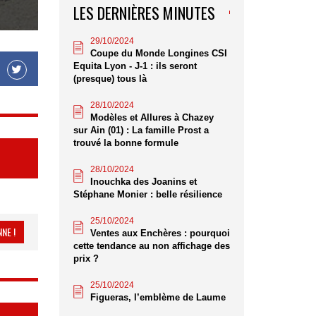
LES DERNIÈRES MINUTES
29/10/2024
Coupe du Monde Longines CSI
Equita Lyon - J-1 : ils seront
(presque) tous là
28/10/2024
Modèles et Allures à Chazey
sur Ain (01) : La famille Prost a
trouvé la bonne formule
28/10/2024
Inouchka des Joanins et
Stéphane Monier : belle résilience
25/10/2024
NE !
Ventes aux Enchères : pourquoi
cette tendance au non affichage des
prix ?
25/10/2024
Figueras, l’emblème de Laume