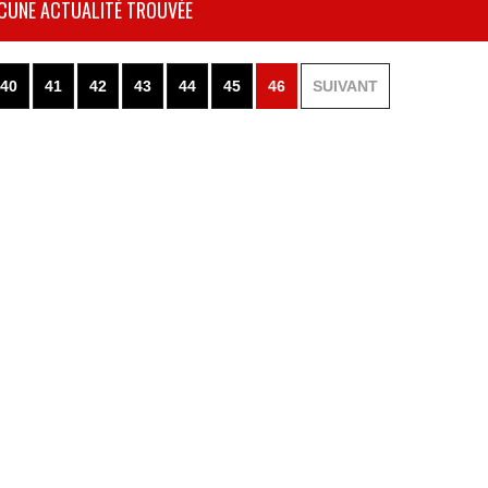
CUNE ACTUALITÉ TROUVÉE
40
41
42
43
44
45
46
SUIVANT