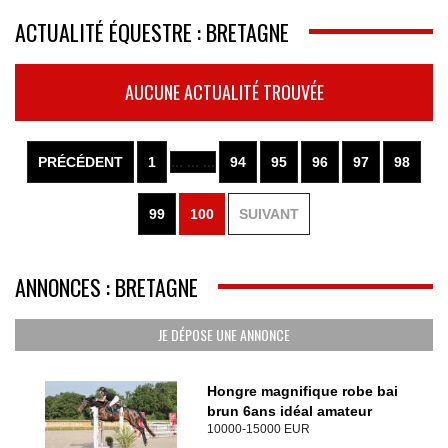
ACTUALITÉ ÉQUESTRE : BRETAGNE
AUCUNE ACTUALITÉ TROUVÉE
PRÉCÉDENT
1
... ... ...
94
95
96
97
98
99
100
SUIVANT
ANNONCES : BRETAGNE
JE DÉPOSE UNE ANNONCE
Hongre magnifique robe bai
brun 6ans idéal amateur
10000-15000 EUR