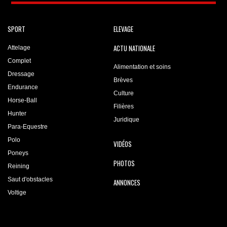
SPORT
ELEVAGE
ACTU NATIONALE
Attelage
Complet
Alimentation et soins
Dressage
Brèves
Endurance
Culture
Horse-Ball
Filières
Hunter
Juridique
Para-Equestre
Polo
VIDÉOS
Poneys
PHOTOS
Reining
Saut d'obstacles
ANNONCES
Voltige