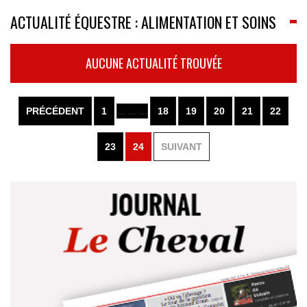
ACTUALITÉ ÉQUESTRE : ALIMENTATION ET SOINS
AUCUNE ACTUALITÉ TROUVÉE
PRÉCÉDENT
1
... ... ...
18
19
20
21
22
23
24
SUIVANT