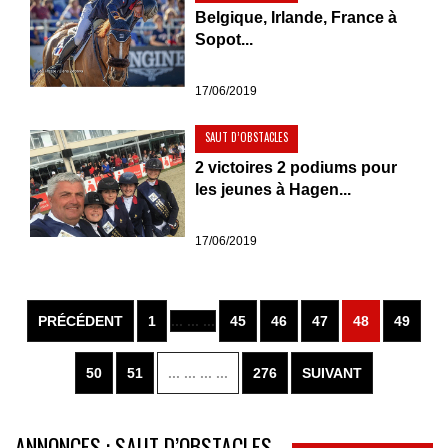
Belgique, Irlande, France à
Sopot...
17/06/2019
SAUT D’OBSTACLES
2 victoires 2 podiums pour
les jeunes à Hagen...
17/06/2019
PRÉCÉDENT
1
... ... ...
45
46
47
48
49
50
51
... ... ... ...
276
SUIVANT
ANNONCES : SAUT D’OBSTACLES