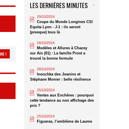
LES DERNIÈRES MINUTES
29/10/2024
Coupe du Monde Longines CSI
Equita Lyon - J-1 : ils seront
(presque) tous là
28/10/2024
Modèles et Allures à Chazey
NE !
sur Ain (01) : La famille Prost a
trouvé la bonne formule
28/10/2024
Inouchka des Joanins et
Stéphane Monier : belle résilience
25/10/2024
Ventes aux Enchères : pourquoi
cette tendance au non affichage des
prix ?
25/10/2024
Figueras, l’emblème de Laume