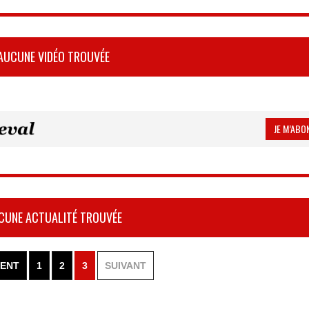
AUCUNE VIDÉO TROUVÉE
JE M’ABON
CUNE ACTUALITÉ TROUVÉE
ENT
1
2
3
SUIVANT