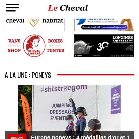
A LA UNE : PONEYS
Europe poneys : 4 médailles d’or et 1
PONEYS