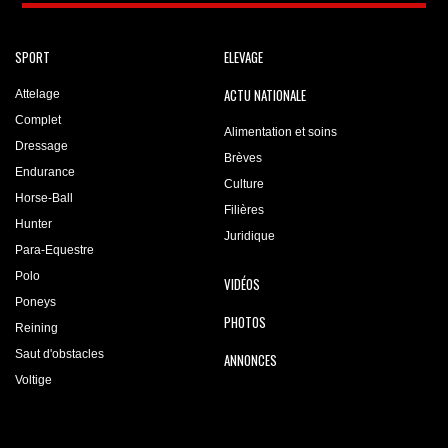
SPORT
ELEVAGE
ACTU NATIONALE
Attelage
Complet
Alimentation et soins
Dressage
Brèves
Endurance
Culture
Horse-Ball
Filières
Hunter
Juridique
Para-Equestre
Polo
VIDÉOS
Poneys
PHOTOS
Reining
Saut d'obstacles
ANNONCES
Voltige