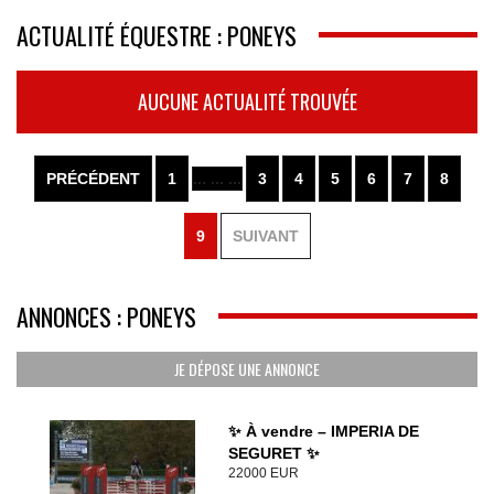
ACTUALITÉ ÉQUESTRE : PONEYS
AUCUNE ACTUALITÉ TROUVÉE
PRÉCÉDENT
1
... ... ...
3
4
5
6
7
8
9
SUIVANT
ANNONCES : PONEYS
JE DÉPOSE UNE ANNONCE
✨ À vendre – IMPERIA DE
SEGURET ✨
22000 EUR