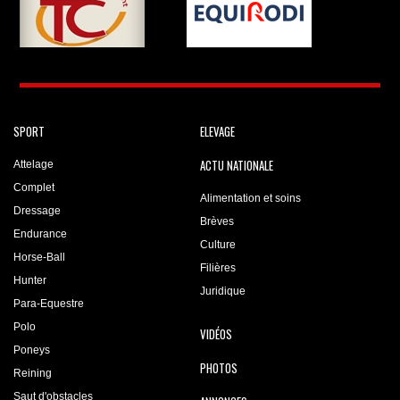
SPORT
ELEVAGE
ACTU NATIONALE
Attelage
Complet
Alimentation et soins
Dressage
Brèves
Endurance
Culture
Horse-Ball
Filières
Hunter
Juridique
Para-Equestre
Polo
VIDÉOS
Poneys
PHOTOS
Reining
Saut d'obstacles